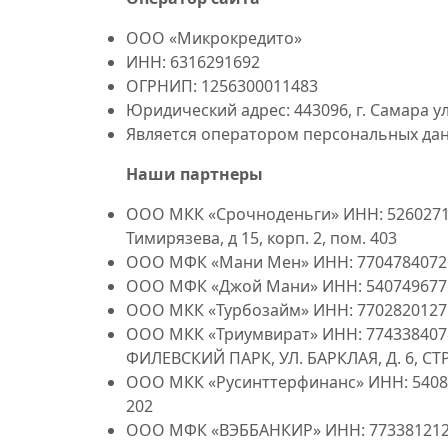
ООО «Микрокредито»
ИНН: 6316291692
ОГРНИП: 1256300011483
Юридический адрес: 443096, г. Самара у
Является оператором персональных да
Наши партнеры
ООО МКК «Срочноденьги» ИНН: 526027153
Тимирязева, д 15, корп. 2, пом. 403
ООО МФК «Мани Мен» ИНН: 7704784072 Лиц
ООО МФК «Джой Мани» ИНН: 5407496776 Ли
ООО МКК «Турбозайм» ИНН: 7702820127 Лиц
ООО МКК «Триумвират» ИНН: 7743384078
ФИЛЕВСКИЙ ПАРК, УЛ. БАРКЛАЯ, Д. 6, СТР
ООО МКК «Русинттерфинанс» ИНН: 5408292
202
ООО МФК «ВЭББАНКИР» ИНН: 7733812126 Л